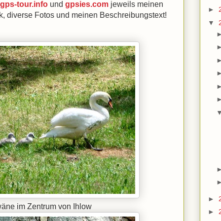
gps-tour.info
und
gpsies.com
jeweils meinen
►
k, diverse Fotos und meinen Beschreibungstext!
▼
►
äne im Zentrum von Ihlow
►