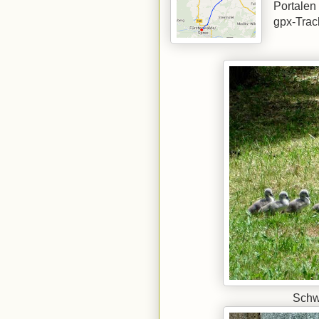
Portalen
gpx-Trac
Schw