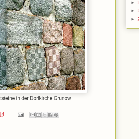
►
►
►
tsteine in der Dorfkirche Grunow
14