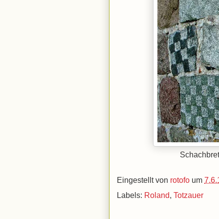
Schachbret
Eingestellt von
rotofo
um
7.6.
Labels:
Roland
,
Totzauer