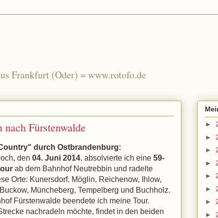
us Frankfurt (Oder) = www.rotofo.de
Mei
n nach Fürstenwalde
►
►
Country" durch Ostbrandenburg:
►
woch, den
04. Juni 2014
, absolvierte ich eine
59-
►
our
ab dem Bahnhof Neutrebbin und radelte
►
ese Orte: Kunersdorf, Möglin, Reichenow, Ihlow,
►
Buckow, Müncheberg, Tempelberg und Buchholz.
of Fürstenwalde beendete ich meine Tour.
►
Strecke nachradeln möchte, findet in den beiden
►